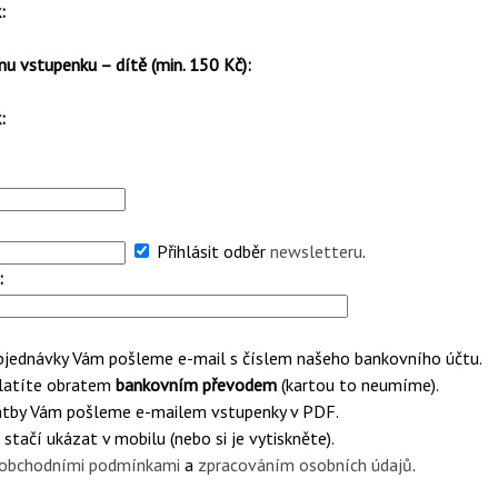
:
nu vstupenku – dítě (min. 150 Kč):
:
Přihlásit odběr
newsletteru
.
:
objednávky Vám pošleme e-mail s číslem našeho bankovního účtu.
platíte obratem
bankovním převodem
(kartou to neumíme).
platby Vám pošleme e-mailem vstupenky v PDF.
 stačí ukázat v mobilu (nebo si je vytiskněte).
obchodními podmínkami
a
zpracováním osobních údajů
.