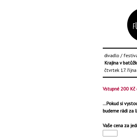
divadlo / festi
Krajina v batůž
čtvrtek 17. říjn
Vstupné 200 Kč 
…Pokud si vystou
budeme rádi za l
Vaše cena za jed