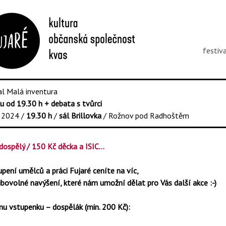
festiv
val Malá inventura
ku od 19.30 h + debata s tvůrci
a 2024 /
19.30 h
/
sál Brillovka
/ Rožnov pod Radhoštěm
dospělý / 150 Kč děcka a ISIC…
pení umělců a práci Fujaré ceníte na víc,
ibovolné navýšení, které nám umožní dělat pro Vás další akce :-)
nu vstupenku – dospělák (min. 200 Kč):